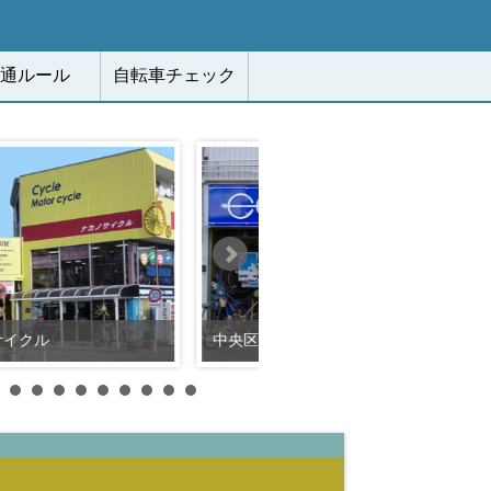
通ルール
自転車チェック
中央区船越町 イチヤサイクルセンター
中央区元城